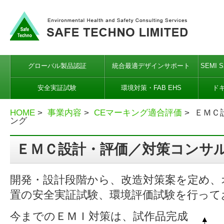
グローバル製品認証
統合最適デザインサポート
SEMI 
安全実証試験
環境対策・FAB EHS
ド
HOME
>
事業内容
>
CEマーキング適合評価
> ＥＭＣ
ング
ＥＭＣ設計・評価／対策コンサ
開発・設計段階から、改造対策案を定め、
置の安全実証試験、環境評価試験を行って
今までのＥＭＩ対策は、試作品完成